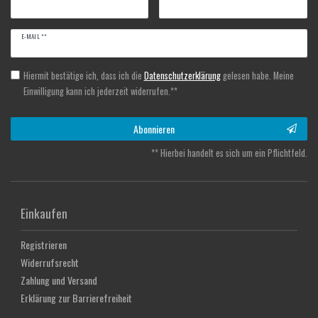
Newsletter
E-MAIL **
Honig
Hiermit bestätige ich, dass ich die
Daten­schutz­erklärung
gelesen habe. Meine
Einwilligung kann ich jederzeit widerrufen.**
Abonnieren
** Hierbei handelt es sich um ein Pflichtfeld.
Einkaufen
Registrieren
Widerrufsrecht
Zahlung und Versand
Erklärung zur Barrierefreiheit