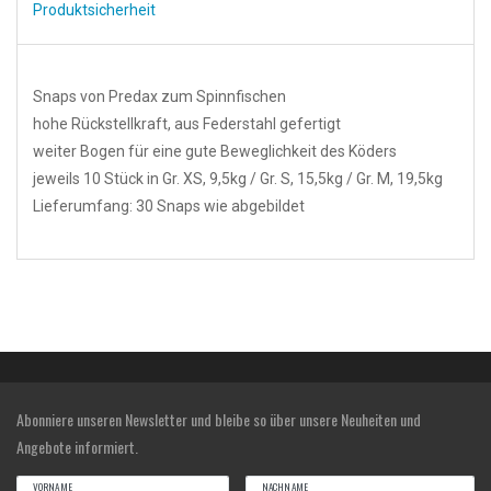
Produktsicherheit
Snaps von Predax zum Spinnfischen
hohe Rückstellkraft, aus Federstahl gefertigt
weiter Bogen für eine gute Beweglichkeit des Köders
jeweils 10 Stück in Gr. XS, 9,5kg / Gr. S, 15,5kg / Gr. M, 19,5kg
Lieferumfang: 30 Snaps wie abgebildet
Abonniere unseren Newsletter und bleibe so über unsere Neuheiten und
Angebote informiert.
VORNAME
NACHNAME