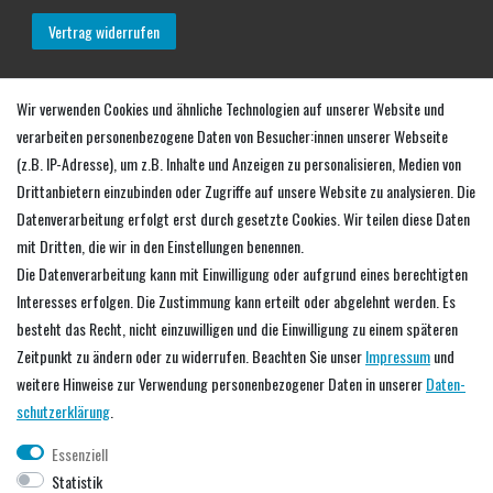
Vertrag widerrufen
Mein Konto
Wir verwenden Cookies und ähnliche Technologien auf unserer Website und
verarbeiten personenbezogene Daten von Besucher:innen unserer Webseite
Login
(z.B. IP-Adresse), um z.B. Inhalte und Anzeigen zu personalisieren, Medien von
Warenkorb
Drittanbietern einzubinden oder Zugriffe auf unsere Website zu analysieren. Die
Zur Kasse
Datenverarbeitung erfolgt erst durch gesetzte Cookies. Wir teilen diese Daten
mit Dritten, die wir in den Einstellungen benennen.
Service
Die Datenverarbeitung kann mit Einwilligung oder aufgrund eines berechtigten
Interesses erfolgen. Die Zustimmung kann erteilt oder abgelehnt werden. Es
Händler werden
besteht das Recht, nicht einzuwilligen und die Einwilligung zu einem späteren
Downloads
Zeitpunkt zu ändern oder zu widerrufen. Beachten Sie unser
Impressum
und
Predax Blog
weitere Hinweise zur Verwendung personenbezogener Daten in unserer
Daten­
schutz­erklärung
.
Unternehmen
Essenziell
Statistik
Über uns