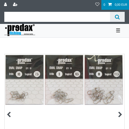
0
0,00 EUR
☰