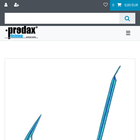
0
0,00 EUR
☰