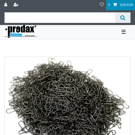
0
0,00 EUR
☰