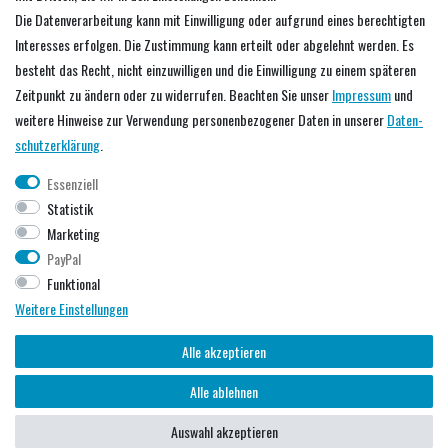
Service
Die Datenverarbeitung kann mit Einwilligung oder aufgrund eines berechtigten
Interesses erfolgen. Die Zustimmung kann erteilt oder abgelehnt werden. Es
Händler werden
besteht das Recht, nicht einzuwilligen und die Einwilligung zu einem späteren
Downloads
Zeitpunkt zu ändern oder zu widerrufen. Beachten Sie unser
Impressum
und
Predax Blog
weitere Hinweise zur Verwendung personenbezogener Daten in unserer
Daten­
schutz­erklärung
.
Unternehmen
Essenziell
Statistik
Über uns
Marketing
Datenschutzerklärung
PayPal
AGB
Funktional
Impressum
Weitere Einstellungen
Alle akzeptieren
© Copyright 2026 | Alle Rechte vorbehalten.
Alle ablehnen
Auswahl akzeptieren