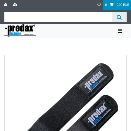
0
0,00 EUR
☰