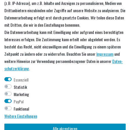
(z.B. IP-Adresse), um z.B. Inhalte und Anzeigen zu personalisieren, Medien von
Warenkorb
Drittanbietern einzubinden oder Zugriffe auf unsere Website zu analysieren. Die
Zur Kasse
Datenverarbeitung erfolgt erst durch gesetzte Cookies. Wir teilen diese Daten
mit Dritten, die wir in den Einstellungen benennen.
Service
Die Datenverarbeitung kann mit Einwilligung oder aufgrund eines berechtigten
Interesses erfolgen. Die Zustimmung kann erteilt oder abgelehnt werden. Es
Händler werden
besteht das Recht, nicht einzuwilligen und die Einwilligung zu einem späteren
Downloads
Zeitpunkt zu ändern oder zu widerrufen. Beachten Sie unser
Impressum
und
Predax Blog
weitere Hinweise zur Verwendung personenbezogener Daten in unserer
Daten­
schutz­erklärung
.
Unternehmen
Essenziell
Statistik
Über uns
Marketing
Datenschutzerklärung
PayPal
AGB
Funktional
Impressum
Weitere Einstellungen
Alle akzeptieren