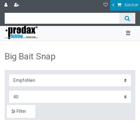
0
0,00 EUR
☰
Big Bait Snap
Filter