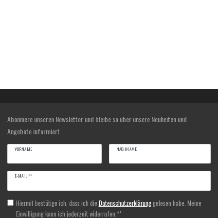
Abonniere unseren Newsletter und bleibe so über unsere Neuheiten und
Angebote informiert.
VORNAME
NACHNAME
Newsletter
E-MAIL **
Honig
Hiermit bestätige ich, dass ich die
Daten­schutz­erklärung
gelesen habe. Meine
Einwilligung kann ich jederzeit widerrufen.**